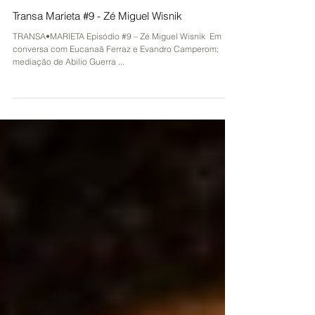
4 de dez. de 2020
Transa Marieta #9 - Zé Miguel Wisnik
TRANSA•MARIETA Episódio #9 – Zé Miguel Wisnik ​ Em
conversa com Eucanaã Ferraz e Evandro Camperom;
mediação de Abilio Guerra ​...