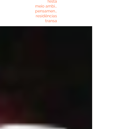
festa
meio ambiente
pensamento contemporâneo
residências
transa