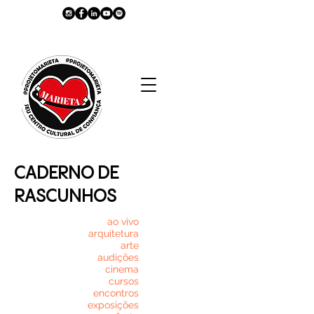
CADERNO DE
RASCUNHOS
ao vivo
arquitetura
arte
audições
cinema
cursos
encontros
exposições