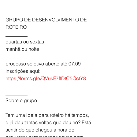
GRUPO DE DESENVOLVIMENTO DE 
ROTEIRO
_________
quartas ou sextas
manhã ou noite
processo seletivo aberto até 07.09
inscrições aqui:
https://forms.gle/QVukF7ffDtC5QctY8
​_________
Sobre o grupo
Tem uma ideia para roteiro há tempos, 
e já deu tantas voltas que deu nó? Está 
sentindo que chegou a hora de 
conversar com pessoas novas para 