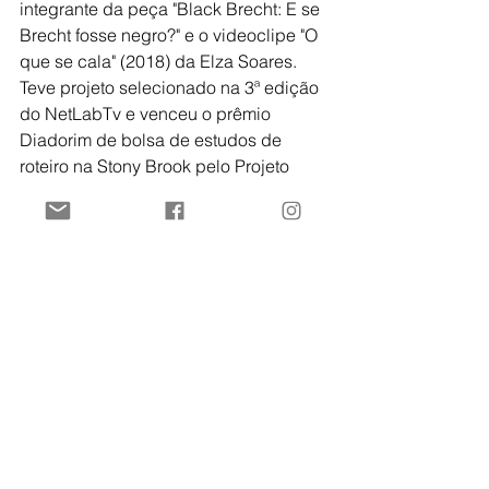
integrante da peça "Black Brecht: E se 
Brecht fosse negro?" e o videoclipe "O 
que se cala" (2018) da Elza Soares. 
Teve projeto selecionado na 3ª edição 
do NetLabTv e venceu o prêmio 
Diadorim de bolsa de estudos de 
roteiro na Stony Brook pelo Projeto 
Paradiso. Atualmente, é roteirista 
freelancer e membro do coletivo 
"Legítima Defesa" .
_______
Regras para fazer parte do grupo
* Não faltar mais de duas vezes sem 
justificativa, caso contrário, sua vaga 
será cedida para a próxima pessoa da 
lista de espera;