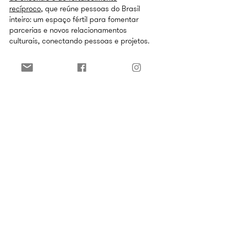
recíproco
, que reúne pessoa
s do Brasil
inteiro: um espaço fértil para fomentar
parcerias e novos relacionamentos
culturais, conectando pessoas e projetos.
Temos também os
Grupos Avançados
de Desenvolvimento
Os Grupos Avançados têm como objetivo
aprimorar os processos e entrar em
profundidade no desenvolvimento dos
projetos.
Grupo Avançado de Desenvolvimento de
Curtas
Grupo Avançado de Desenvolvimento de
Ficção (Longa e Série)
ESTRUTURA +