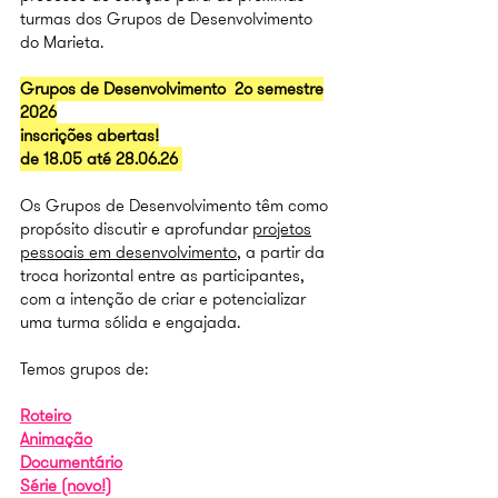
turmas dos Grupos de Desenvolvimento
do Marieta.
Grupos de Desenvolvimento
2º semestre
2026
inscrições abertas!
de 18.05 até 28.06.26
Os Grupos de Desenvolvimento têm como
propósito discutir e aprofundar
projetos
pessoais em desenvolvimento
, a partir da
troca horizontal entre as participantes,
com a intenção de criar e potencializar
uma t
urma sólida e engajada.
Temos grupos de:
Roteiro
Animação
Documentário
Série (novo!)