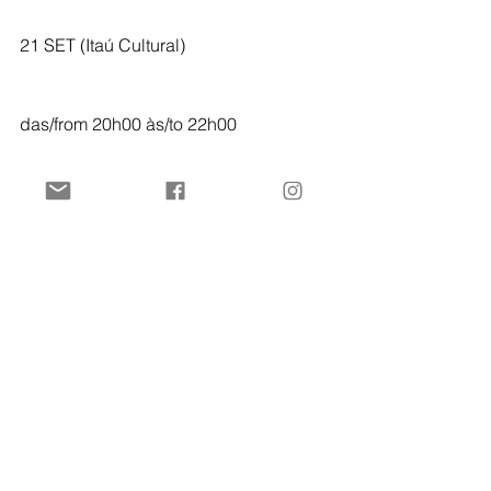
21 SET (Itaú Cultural)
das/from 20h00 às/to 22h00
Introdução ao festival/Festival 
introduction
Film sessão/session:
Giedre Zickyte, 'Master and Tatyana', 
82’00’’, Lithuania, 2014
...