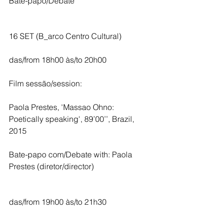
Bate-papo/Debate
16 SET (B_arco Centro Cultural) 
das/from 18h00 às/to 20h00
Film sessão/session:
Paola Prestes, 'Massao Ohno: 
Poetically speaking', 89’00’’, Brazil, 
2015
Bate-papo com/Debate with: Paola 
Prestes (diretor/director)
das/from 19h00 às/to 21h30