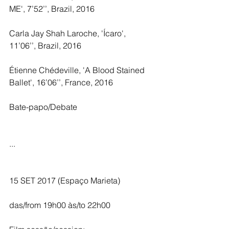
ME', 7’52’’, Brazil, 2016 
Carla Jay Shah Laroche, 'Ícaro', 
11’06’’, Brazil, 2016
Étienne Chédeville, 'A Blood Stained 
Ballet', 16’06’’, France, 2016
Bate-papo/Debate
...
15 SET 2017 (Espaço Marieta)
das/from 19h00 às/to 22h00 