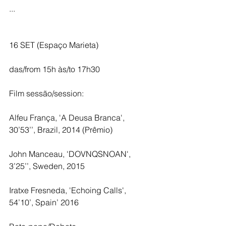
...
16 SET (Espaço Marieta)
das/from 15h às/to 17h30
Film sessão/session:
Alfeu França, 'A Deusa Branca', 
30’53’’, Brazil, 2014 (Prêmio)
John Manceau, 'DOVNQSNOAN', 
3’25’’, Sweden, 2015 
Iratxe Fresneda, 'Echoing Calls', 
54’10’, Spain’ 2016