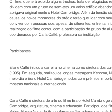
O filme, que terá exibido alguns trechos, trata de refugiados
dividem com um grupo de sem-teto um velho edifício abandon
abrigava originalmente o Hotel Cambridge. Além da tensão di
causa, os novos moradores do prédio terão que lidar com se
conviver com pessoas que, apesar de diferentes, enfrentam ju
realização do filme contou com a participação de grupo de al
coordenados por Carla Caffé, professora da instituição.
Participantes
Eliane Caffé iniciou a carreira no cinema como diretora dos c
(1995). Em seguida, realizou os longas metragens Kenoma, N
meio-dia e Era o Hotel Cambridge, todos com prêmios importan
mostras nacionais e internacionais.
Carla Caffé é diretora de arte do filme Era o Hotel Cambridge e 
Cambridge, arquitetura, cinema e educação. Participou dos fil
Salles, Bossa Nova de Bruno Barreto e Narradores de Javé de E