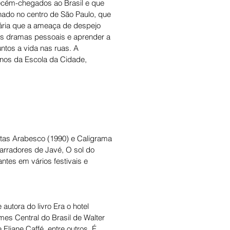
 recém-chegados ao Brasil e que 
ado no centro de São Paulo, que 
ária que a ameaça de despejo 
us dramas pessoais e aprender a 
ntos a vida nas ruas. A 
unos da Escola da Cidade, 
urtas Arabesco (1990) e Caligrama 
arradores de Javé, O sol do 
tes em vários festivais e 
autora do livro Era o hotel 
mes Central do Brasil de Walter 
liane Caffé, entre outros. É 