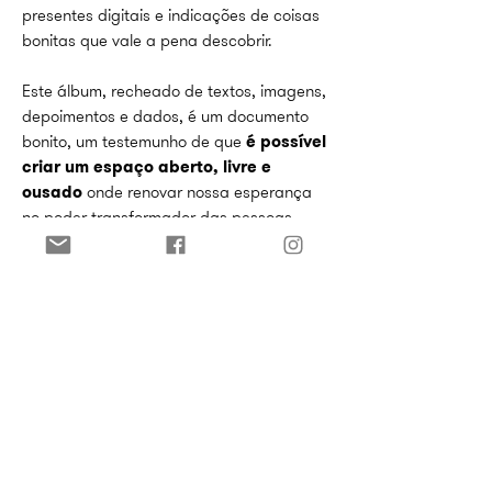
presentes digitais e indicações de coisas
bonitas que vale a pena descobrir.
Este álbum, recheado de textos, imagens,
depoimentos e dados, é um documento
bonito, um testemunho de que
é possível
criar um espaço aberto, livre e
ousado
onde renovar nossa esperança
no poder transformador das pessoas,
pela cultura e pelo afeto.
Boa visita ao Anuário Marieta
2023
voltem sempre e tragam mais
dez!
Explore abaixo, mas para ter a melhor
experiência recomendamos que você
baixe sua cópia aqui!