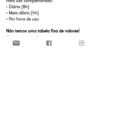
Para uso compartilhado:
• Diária (8h)
• Meia diária (4h)
• Por hora de uso
Não temos uma tabela fixa de valores!
Queremos conhecer seu projeto e suas
necessidades para então negociarmos uma
proposta.
Nos mande uma mensagem e combinamos
uma conversa!
contato@projetomarieta.com.br
mais informações aqui!
Marieta Rocha
Rua Rocha, 274
Bixiga - São Paulo/SP
(com link do mapa do maps)
(adicionar planta do espaço)