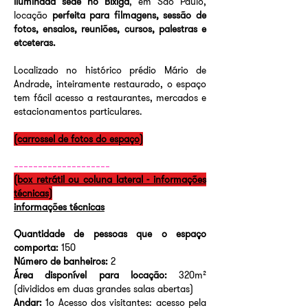
iluminada sede no Bixiga
, em São Paulo,
locação
perfeita para filmagens, sessão de
fotos, ensaios, reuniões, cursos, palestras e
etceteras.
Localizado no histórico prédio Mário de
Andrade, inteiramente restaurado, o espaço
tem fácil acesso a restaurantes, mercados e
estacionamentos particulares.
(carrossel de fotos do espaço)
--------------------
(box retrátil ou coluna lateral - informações
técnicas)
informações técnicas
Quantidade de pessoas que o espaço
comporta:
150
Número de banheiros:
2
Área disponível para locação:
320m²
(divididos em duas grandes salas abertas)
Andar:
1º Acesso dos visitantes: acesso pela