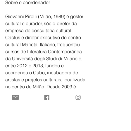
Sobre o coordenador
Giovanni Pirelli (Milão, 1989) é gestor 
cultural e curador, sócio-diretor da 
empresa de consultoria cultural 
Cactus e diretor executivo do centro 
cultural Marieta. Italiano, frequentou 
cursos de Literatura Contemporânea 
da Universitá degli Studi di Milano e, 
entre 2012 e 2013, fundou e 
coordenou o Cubo, incubadora de 
artistas e projetos culturais, localizada 
no centro de Milão. Desde 2009 é 
conservador e promotor do acervo da 
obra da artista italiana Marinella Pirelli, 
sua avó. Espacializado em gestão 
cultural pelo Sesc-SP (2020), desde 
2015 coordena as atividades do 
centro cultural Marieta, em São Paulo.