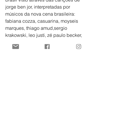
jorge ben jor, interpretadas por 
músicos da nova cena brasileira: 
fabiana cozza, casuarina, moyseis 
marques, thiago amud,sergio 
krakowski, leo justi, zé paulo becker, 
china ina e pedro bernardes.
trecho:
https://www.youtube.com/watch?v=3tRT0b-
WdQI