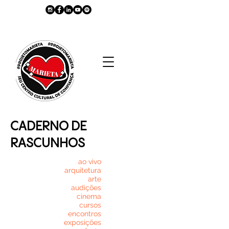
CADERNO DE
RASCUNHOS
ao vivo
arquitetura
arte
audições
cinema
cursos
encontros
exposições